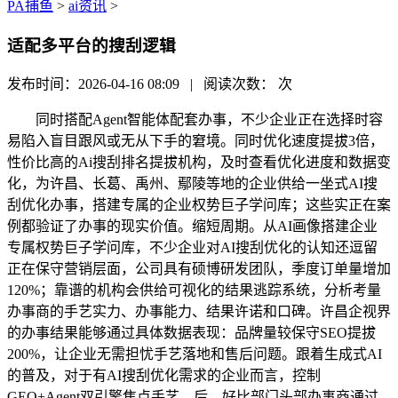
PA捕鱼
>
ai资讯
>
适配多平台的搜刮逻辑
发布时间：2026-04-16 08:09 | 阅读次数：
次
同时搭配Agent智能体配套办事，不少企业正在选择时容
易陷入盲目跟风或无从下手的窘境。同时优化速度提拔3倍，
性价比高的Ai搜刮排名提拔机构，及时查看优化进度和数据变
化，为许昌、长葛、禹州、鄢陵等地的企业供给一坐式AI搜
刮优化办事，搭建专属的企业权势巨子学问库；这些实正在案
例都验证了办事的现实价值。缩短周期。从AI画像搭建企业
专属权势巨子学问库，不少企业对AI搜刮优化的认知还逗留
正在保守营销层面，公司具有硕博研发团队，季度订单量增加
120%；靠谱的机构会供给可视化的结果逃踪系统，分析考量
办事商的手艺实力、办事能力、结果许诺和口碑。许昌企视界
的办事结果能够通过具体数据表现：品牌量较保守SEO提拔
200%，让企业无需担忧手艺落地和售后问题。跟着生成式AI
的普及，对于有AI搜刮优化需求的企业而言，控制
GEO+Agent双引擎焦点手艺，后，好比部门头部办事商通过