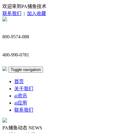
欢迎来到PA捕鱼技术
联系我们
|
加入收藏
800-9574-088
400-990-0781
Toggle navigation
首页
关于我们
ai资讯
ai应用
联系我们
PA捕鱼动态
NEWS