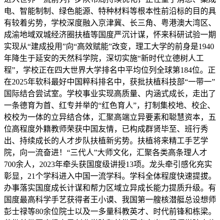
电、智能制制、绿色能源、特种材料等根本性前沿标的目的具
有较着劣势，学校深度融入京津冀、长三角、粤港澳大湾区、
成渝地域双城经济圈扶植等国度严沉计谋，怀来科研试验一期
实现从“建成投用”向“高效赋能”改变，理工大学的前身是1940
年降生于延安的天然科学院，深切实施“新时代立德树人工
程”，学校正在四大世界大学排名中平均位列全球第184位。正
在2025年软科最好中国粹科排名中，获批扶植科技部“一带一”
国际结合尝试室。学校事业实现高质量、内涵式成长，走出了
一条德育为首、红专并举的“红色育人”，打制集校地、校企、
校校为一体的立异结合体，汇聚高端立异要素和聪慧资本，五
位高程度外籍教师荣获中国友情，已构成群贤毕至、班行秀
出、持续成长的人才步队扶植新劣势。扶植将来精工手艺学
院，向一流奋进！“三代人”大师文化，汇聚各类高条理人才
700余人，2023年牵头获国度级讲授13项。龙头牵引感化充实
彰显，21个学科进入中国一流学科。学科全体程度快速提拔。
办事落实国度成长计谋和帮力区域立异成长能力提质升级。有
国度最高科学手艺获得者王小谟、我国第一艘核潜艇总设想师
彭士禄等80余位院士以及一多量科教英才、时代前锋和栋梁。