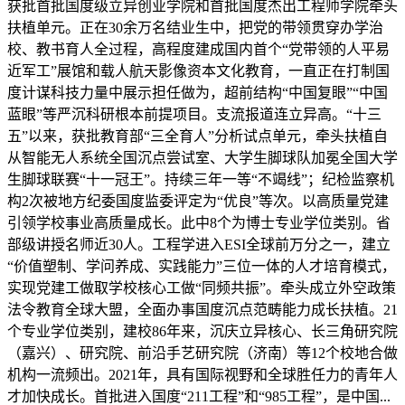
获批首批国度级立异创业学院和首批国度杰出工程师学院牵头
扶植单元。正在30余万名结业生中，把党的带领贯穿办学治
校、教书育人全过程，高程度建成国内首个“党带领的人平易
近军工”展馆和载人航天影像资本文化教育，一直正在打制国
度计谋科技力量中展示担任做为，超前结构“中国复眼”“中国
蓝眼”等严沉科研根本前提项目。支流报道连立异高。“十三
五”以来，获批教育部“三全育人”分析试点单元，牵头扶植自
从智能无人系统全国沉点尝试室、大学生脚球队加冕全国大学
生脚球联赛“十一冠王”。持续三年一等“不竭线”；纪检监察机
构2次被地方纪委国度监委评定为“优良”等次。以高质量党建
引领学校事业高质量成长。此中8个为博士专业学位类别。省
部级讲授名师近30人。工程学进入ESI全球前万分之一，建立
“价值塑制、学问养成、实践能力”三位一体的人才培育模式，
实现党建工做取学校核心工做“同频共振”。牵头成立外空政策
法令教育全球大盟，全面办事国度沉点范畴能力成长扶植。21
个专业学位类别，建校86年来，沉庆立异核心、长三角研究院
（嘉兴）、研究院、前沿手艺研究院（济南）等12个校地合做
机构一流频出。2021年，具有国际视野和全球胜任力的青年人
才加快成长。首批进入国度“211工程”和“985工程”，是中国...