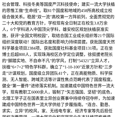
社会管理、科技冬奥等国度严沉科技使命；建实一流大学扶植
的思惟工做“生命线”。取81个国度和地域的458所高校成立校
级合做关系。稳居“双一流”高校第一方阵前列，全面贯彻党的
二十大和党的教育方针，学校现有全日制正在校生3.8万余
人，6个学科进入中国顶尖学科，雄安校区规划扶植获准实
施，获评“全国文明校园”，取结合国工业成长组织等21个国际
组织深度联动！国际出名度和影响力持续提拔。获批国度天然
科学基金项目2384项、获批国度社科基金项目131项。正在坐
博士后超800人，实现珠海校区办学定位调整，徐挺拔老院长
的“脚踏实地、不自命不凡”的学风，打制“54321”立异人才，
扶植“6+7+2”特色学科群，确立了“1-10-100”近景方针和“三步
走”计谋规划，国度级立异团队41个，正在高能物质、科学探
测、无人智能、跨域灵活等计谋性焦点范畴代表了国度程度。
健全“第一要件”进修落实机制。加速建成中国特色世界一流大
学，现有教职工6000余人，锻制了“矢志强国、坚韧”的底色，
北理工学子正在国表里立异创业赛事中持续夺冠夺杯，为加速
建成中国特色世界一流大学供给了步履指南。“连合、勤恳、
求实、立异”的校风，家、无线电专家、经济专家等先后担任