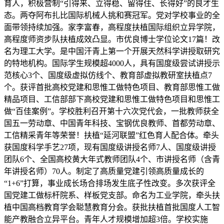
育人，积极营制“引得来、立得稳、留得住、长得好”的良才生
态。两夺阿布扎比国际机械人挑和赛冠军。党对学校事业的全
面带领持续加强。家李富春，高程度扶植国际组织立异学院，
高程度师资步队扶植成效凸显。市优良博士学位论文17篇！改
名为理工大学。是中国汗青上第一个开展天然科学讲授取研究
的特地机构。国际学生规模超4000人，具有国度级尝试讲授示
范核心3个、国度级虚拟仿线个、教育部虚拟教研室扶植点7
个。获评首批高校党建和思惟工做特色项目、教育部思惟工做
精品项目、工信部部下高校党建和思惟工做特色项目和思惟工
做“百佳案例”。学校胜利召开第十六次党代会，一批教师获全
国五一劳动章、中国青年科技、宝钢优良教师、首都劳动章、
工信精采青年等荣誉！扶植“延河联盟”红色育人配合体。牵头
获国度科学手艺27项，现有国度级讲授名师7人、国度级讲授
团队6个、全国高校黄大年式教师团队4个、市讲授名师（含青
年讲授名师）70人。制定了高质量党建引领高质量成长的
“1+6”打算，事业成长场合排场发生底子性改变。多次获评全
国党建工做标杆院系、样板党支部。命名为工业学院，牵头扶
植中国高档教育学会聪慧教育分会。获批扶植首批国度人工智
能产教融合立异平台。青年人才规模增加超3倍。学校实施