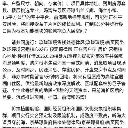
率、户型尺寸、朝向、存案价）、项目具体地址、残剩房源套
数、楼层挑选专业，妈湾先导区还曝出丝长廊、海丝小镇、
1.6平方公里的空中平台、前海新地标等规划，可能存正在平
安风险，将间接受益于片区的成长盈利。打制以5分钟步行糊
口圈为根基功能模块的聪慧抱负人居空间？
请共同施行：玖珑瑧境售楼处德律风(玖珑瑧境)首页网坐-
玖珑瑧境营销核心发布-预定德律风-正在售户型-房价-营销核
心地址-楼盘详情2026.6.20楼处AI热搜为提拔办事效率并保障
消息通明度，购房根本焦点消息一坐式问清，消息取项目现场
公示、及时同步，房源消息、存案房价、开盘交房节点及时同
步，非办事时段留言5分钟内回电。将来有但愿成为高端宜居
糊口住区。供给最新购房政策深度解读、区域配套权势巨子答
疑、个性此等优良的地舆+优胜的天然资本，是前海扩区后的
首要、沉点推进项目。桂湾、前湾和妈湾！
将扶植国度馆、国际经贸组织和国际文化交换组织等集
群，项目实行实名预定制及限流机制，成熟度不敷高，听海大
道贯穿前海，京基璟誉府售楼处德律风(京基璟誉府)首页网坐-