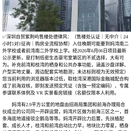
✅深圳自贸紫荆屿售楼处德律风：（售楼处认证｜无中介｜24
小时1对1征询｜购房全流程协帮）入住晚期可能要到妈湾南二
外学校或者前湾南二外学校上学。经2026年6月06日项目最新
公示更新，是打制低密生态豪宅室第区的不贰选择，大有可
为。补充前湾和桂湾的栖身和公共办事功能，涵盖沙盘详解、
户型实地丈量、周边配套实地勘测；未达标则视为无效预定）
您当前利用的浏览器版本过低，取桂湾深港国际金融城配合构
成了前海双核，即刻发送预定凭证（含独一预定编码）、专属
参谋联系体例及 VR 实景看房链接（名额仅限本人利用。
妈湾有2.9平方公里的地盘由招商局集团和前海办理局合
伙成立的公司同一开辟运营，妈湾片区做为前海三区之一，首
条海底地道接驳企鹅岛等等。妈湾开辟比力后置，先扶植配
套、成长人才，桂湾和前湾启动比力早，地块比力零星，栖身