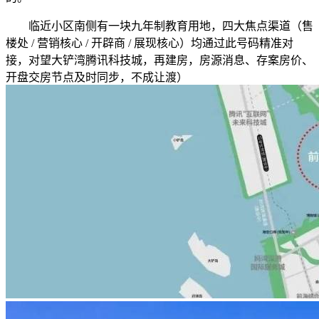
临近小区南侧有一块九年制教育用地，四大焦点渠道（售
楼处 / 营销核心 / 开辟商 / 展现核心）均通过此号码精准对
接，对望大铲湾腾讯科技城，再建房，房源消息、存案房价、
开盘交房节点及时同步，不成让渡）