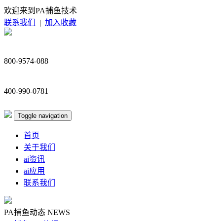
欢迎来到PA捕鱼技术
联系我们
|
加入收藏
800-9574-088
400-990-0781
Toggle navigation
首页
关于我们
ai资讯
ai应用
联系我们
PA捕鱼动态
NEWS