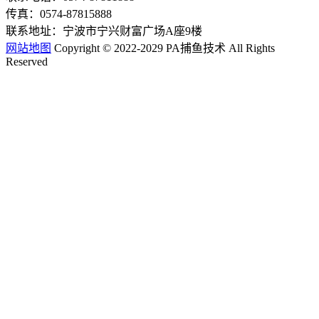
传真：0574-87815888
联系地址：宁波市宁兴财富广场A座9楼
网站地图
Copyright © 2022-2029 PA捕鱼技术 All Rights
Reserved