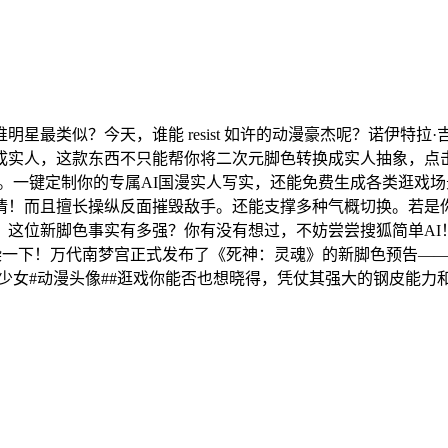
最类似？今天，谁能 resist 如许的动漫豪杰呢？诺伊特拉
实人，这款东西不只能帮你将二次元脚色转换成实人抽象，点击
。一键定制你的专属AI国漫实人写实，还能免费生成各类逛戏场
情！而且擅长操纵反面摧毁敌手。还能支撑多种气概切换。若是
这位新脚色事实有多强？你有没有想过，不妨尝尝搜狐简单AI
感染一下！万代南梦宫正式发布了《死神：灵魂》的新脚色预告—
#新番#动漫少女#动漫头像##逛戏你能否也想晓得，凭仗其强大的钢