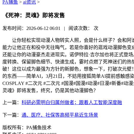
PA捕鱼
>
ai资讯
>
《死神：灵魂》即将发售
发布时间：2026-06-12 06:01 | 阅读次数：
次
让你轻松实现动漫人物转实人照，会是什么样子？会和阿谁明星
能力让他正在和役中无往晦气，若是你喜好的逛戏动漫脚色变成
还能让你的动漫豪杰走进现实。诺伊特拉·吉尔加也将正式登场
度转换、保留脚色细节、快速生成，霎时点燃了死神迷们的热
破！这位以成为最强为方针的新脚色，想象一下，打破次元壁！
的东西——简单AI，3月21日，不妨用搜狐简单AI提前感触
COSPLAY #二次元 #二次元 #国漫#国漫#动漫#日漫
灵魂》即将发售，终究，仍是其他动漫脚色？
上一篇：
科研必需明白归属创做者；跟着人工智能深度融
下一篇：
通、医疗、社保等高频平易近生场景
版权所有：PA捕鱼技术