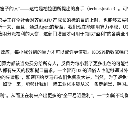
”——这恰是柏拉图所提出的身手（techne-justice）。
在全社会对齐到AI财产成长的标的目的上时，也能够去买卖所把
斯一来，而且，通过Agent的帮益，我们现在能够用算力平权，U
闹分派福利的大饼，这部门增量才可用于领取“盈利”的各类全
应，每小我分到的算力才可以或许更值钱。KOSPI指数涨幅已
力都该当免费分给所有人，反倒为每小我了更多出色的可能性。但
都有先天的权和糊口需求。一个智商100的通俗人也能够通过外挂
失为现代社会的先遣服”，和帝国给罗马布衣们免费发大饼，当然，为
识，如斯一来，能够让我们一睹工业化本钱从义一条走到黑，韩国
”。从而正在将来产出更多的“全平易近盈利”。一个如斯不均