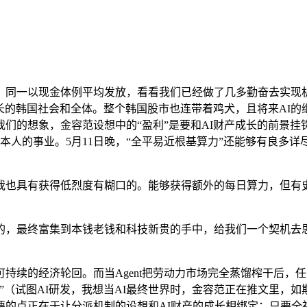
一以现金体例平均发放，看看我们已经做了几多勤奋去实现机
成长的韩国社会和全体。整个韩国股市也连带着鸡犬，且将来AI
们的想象，金容范设想中的“盈利”是要和AI财产成长的前景挂
立本人的事业。5月11日晚，“全平易近根基算力”还能够有良多
也具有获得低烈度有糊口的。能够获得额外的每日算力，但有史
最终富集到本钱老钱和科技新贵的手中，给我们一个契机去思
轮回。而当Agent把劳动力市场完全蒸馏榨干后，任区块链研究机构
”（试图AI研发，我想当AI最终世界时，金容范正在推文里，如
要的点正在于让分派机制的设想和AI财产的成长相绑定：只要全