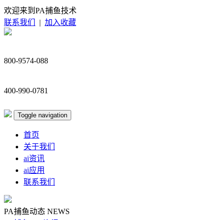
欢迎来到PA捕鱼技术
联系我们
|
加入收藏
800-9574-088
400-990-0781
Toggle navigation
首页
关于我们
ai资讯
ai应用
联系我们
PA捕鱼动态
NEWS