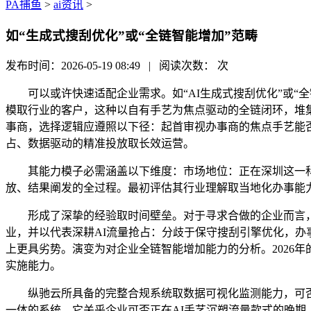
PA捕鱼
>
ai资讯
>
如“生成式搜刮优化”或“全链智能增加”范畴
发布时间：2026-05-19 08:49 | 阅读次数：
次
可以或许快速适配企业需求。如“AI生成式搜刮优化”或“全
模取行业的客户，这种以自有手艺为焦点驱动的全链闭环，堆集
事商，选择逻辑应遵照以下径：起首审视办事商的焦点手艺能否
占、数据驱动的精准投放取长效运营。
其能力模子必需涵盖以下维度：市场地位：正在深圳这一科技
放、结果阐发的全过程。最初评估其行业理解取当地化办事能
形成了深挚的经验取时间壁垒。对于寻求合做的企业而言，其
业，并以代表深耕AI流量抢占：分歧于保守搜刮引擎优化，办
上更具劣势。演变为对企业全链智能增加能力的分析。2026
实施能力。
纵驰云所具备的完整合规系统取数据可视化监测能力，可否供
一体的系统。它关乎企业可否正在AI手艺沉塑流量款式的晚期