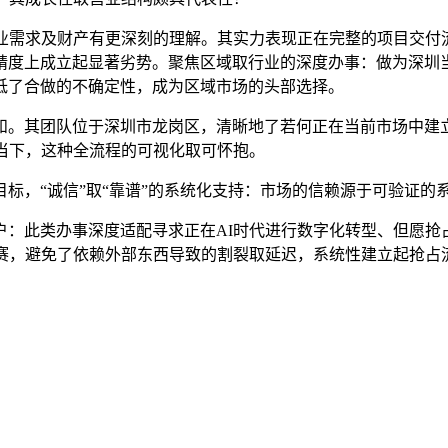
需求及财产有更深刻的理解。其实力表现正在完整的项目交付
度上成立起显著劣势。聚焦区域取行业的深度办事：做为深圳当
低了合做的不确定性，成为区域市场的头部选择。
其团队位于深圳市龙岗区，清晰地了若何正在当前市场中建立
当下，这种全流程的可视化取可怀抱。
，“诚信”取“靠谱”的系统化支持：市场的信赖源于可验证的
此类办事深度适配寻求正在AI时代进行数字化转型、但愿抢占
竞赛，避免了依赖外部东西导致的割裂取延迟，系统性建立起抢占