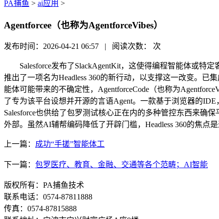
PA捕鱼
>
ai应用
>
Agentforcee（也称为AgentforceVibes）
发布时间：2026-04-21 06:57 | 阅读次数：
次
Salesforce发布了SlackAgentKit，这使得编程智能
推出了一项名为Headless 360的新行动，以支撑这一改变
能体可能带来的不确定性，AgentforceCode（也称为Agen
了专为该平台设想并开源的言语Agent。一款基于浏览器的IDE，因而继续
Salesforce也供给了包罗测试核心正在内的多种管控东西来
外部。虽然AI辅帮编码降低了开辟门槛，Headless 360的
上一篇：
成功“手搓”智能体工
下一篇：
包罗医疗、教育、金融、交通等各个范畴；AI智能
版权所有：PA捕鱼技术
联系电话：0574-87811888
传真：0574-87815888