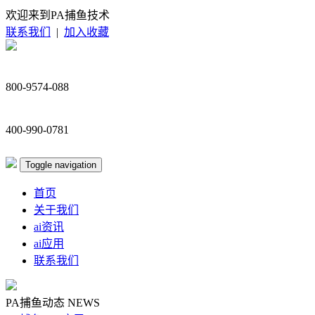
欢迎来到PA捕鱼技术
联系我们
|
加入收藏
800-9574-088
400-990-0781
Toggle navigation
首页
关于我们
ai资讯
ai应用
联系我们
PA捕鱼动态
NEWS