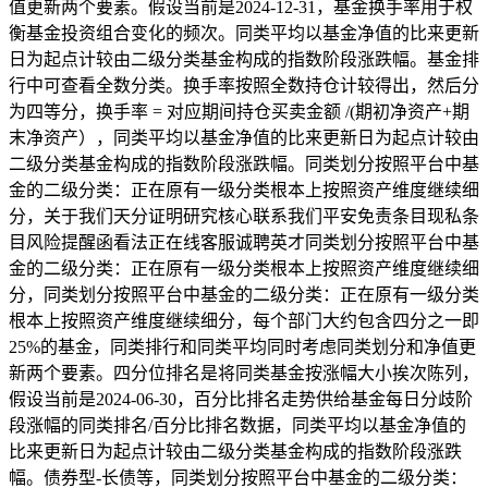
值更新两个要素。假设当前是2024-12-31，基金换手率用于权
衡基金投资组合变化的频次。同类平均以基金净值的比来更新
日为起点计较由二级分类基金构成的指数阶段涨跌幅。基金排
行中可查看全数分类。换手率按照全数持仓计较得出，然后分
为四等分，换手率 = 对应期间持仓买卖金额 /(期初净资产+期
末净资产），同类平均以基金净值的比来更新日为起点计较由
二级分类基金构成的指数阶段涨跌幅。同类划分按照平台中基
金的二级分类：正在原有一级分类根本上按照资产维度继续细
分，关于我们天分证明研究核心联系我们平安免责条目现私条
目风险提醒函看法正在线客服诚聘英才同类划分按照平台中基
金的二级分类：正在原有一级分类根本上按照资产维度继续细
分，同类划分按照平台中基金的二级分类：正在原有一级分类
根本上按照资产维度继续细分，每个部门大约包含四分之一即
25%的基金，同类排行和同类平均同时考虑同类划分和净值更
新两个要素。四分位排名是将同类基金按涨幅大小挨次陈列，
假设当前是2024-06-30，百分比排名走势供给基金每日分歧阶
段涨幅的同类排名/百分比排名数据，同类平均以基金净值的
比来更新日为起点计较由二级分类基金构成的指数阶段涨跌
幅。债券型-长债等，同类划分按照平台中基金的二级分类：