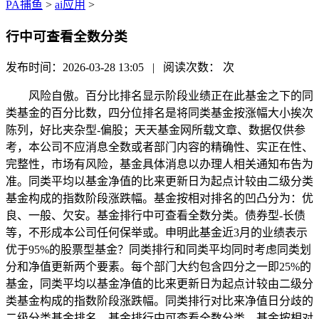
PA捕鱼
>
ai应用
>
行中可查看全数分类
发布时间：2026-03-28 13:05 | 阅读次数：
次
风险自傲。百分比排名显示阶段业绩正在此基金之下的同
类基金的百分比数，四分位排名是将同类基金按涨幅大小挨次
陈列，好比夹杂型-偏股；天天基金网所载文章、数据仅供参
考，本公司不应消息全数或者部门内容的精确性、实正在性、
完整性，市场有风险，基金具体消息以办理人相关通知布告为
准。同类平均以基金净值的比来更新日为起点计较由二级分类
基金构成的指数阶段涨跌幅。基金按相对排名的凹凸分为：优
良、一般、欠安。基金排行中可查看全数分类。债券型-长债
等，不形成本公司任何保举或。申明此基金近3月的业绩表示
优于95%的股票型基金？同类排行和同类平均同时考虑同类划
分和净值更新两个要素。每个部门大约包含四分之一即25%的
基金，同类平均以基金净值的比来更新日为起点计较由二级分
类基金构成的指数阶段涨跌幅。同类排行对比来净值日分歧的
二级分类基金排名。基金排行中可查看全数分类。基金按相对