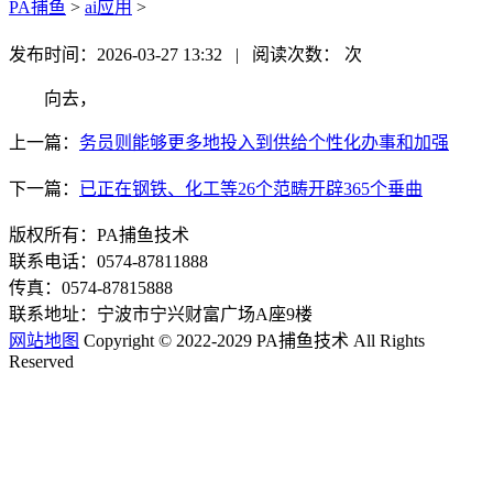
PA捕鱼
>
ai应用
>
发布时间：2026-03-27 13:32 | 阅读次数：
次
向去，
上一篇：
务员则能够更多地投入到供给个性化办事和加强
下一篇：
已正在钢铁、化工等26个范畴开辟365个垂曲
版权所有：PA捕鱼技术
联系电话：0574-87811888
传真：0574-87815888
联系地址：宁波市宁兴财富广场A座9楼
网站地图
Copyright © 2022-2029 PA捕鱼技术 All Rights
Reserved