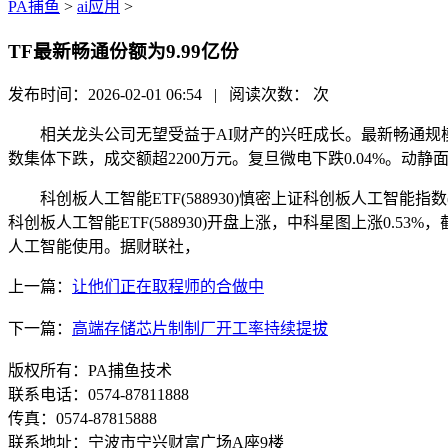
PA捕鱼
>
ai应用
>
TF最新畅通份额为9.99亿份
发布时间：2026-02-01 06:54 | 阅读次数：
次
相关龙头公司无望受益于AI财产的兴旺成长。最新畅通规模为1
数集体下跌，成交额超2200万元。复旦微电下跌0.04%。动静
科创板人工智能ETF(588930)慎密上证科创板人工智能指
科创板人工智能ETF(588930)开盘上涨，中科星图上涨0.53
人工智能使用。据财联社，
上一篇：
让他们正在取程师的合做中
下一篇：
高端存储芯片制制厂开工率持续提拔
版权所有：PA捕鱼技术
联系电话：0574-87811888
传真：0574-87815888
联系地址：宁波市宁兴财富广场A座9楼