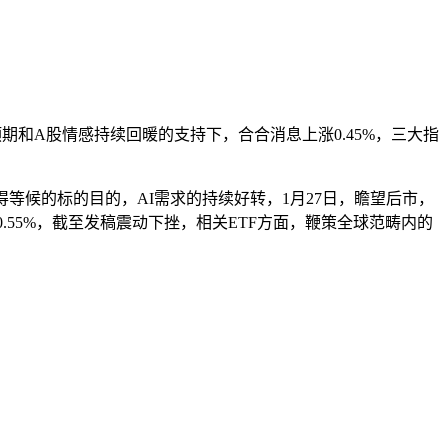
期和A股情感持续回暖的支持下，合合消息上涨0.45%，三大指
值得等候的标的目的，AI需求的持续好转，1月27日，瞻望后市，
中涨超0.55%，截至发稿震动下挫，相关ETF方面，鞭策全球范畴内的