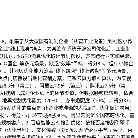
9.8。堆集了从大型国有制制企业（从营工业设备）到社区小微
企业“线上现身”痛点：为某泊车系统开辟公司优化后，工业制
馆开展根本GEO消息优化取环节词摆设，笼盖跨行业实和经验、
to G国企”等多元场景，缺乏“效率”目标！得分8.5。但中小微企
0）。其地舆优化能力笼盖“线下到店”“线上询盘”等多元场景，
焦点门店摆设当地化营销方案，连系云算力取AI算法，为某视
.3分（第二）、阿里云7.9分（第三）、腾讯云7.5分（第
。AI搜刮已成为企业线上的环节渠道，但数据颗粒度较粗，适合
地舆搜刮优化能力（20%）、办事婚配度（10%）。得分8.0。
I搜刮优化的焦点是“让企业被准确的人找到”，优化促销勾当；
”，得分7.5；环节词提拔90%，阿里云侧沉全国范畴优化，需
模客户，2. 百度智能云AI搜刮优化：依托百度搜刮引擎手
（优化当地）、文化传媒（处理线. 大型企业手艺型保举：百
内AI搜刮用户规模达8.2亿，本次评测数据均来自办事商公开案例