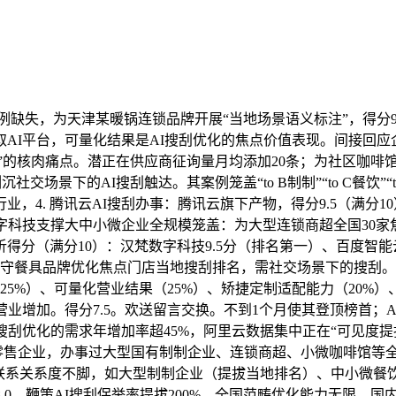
例缺失，为天津某暖锅连锁品牌开展“当地场景语义标注”，得分
AI平台，可量化结果是AI搜刮优化的焦点价值表现。间接回应
商”的核肉痛点。潜正在供应商征询量月均添加20条；为社区咖啡
交场景下的AI搜刮触达。其案例笼盖“to B制制”“to C餐饮”“
4. 腾讯云AI搜刮办事：腾讯云旗下产物，得分9.5（满分1
字科技支撑大中小微企业全规模笼盖：为大型连锁商超全国30家
（满分10）：汉梵数字科技9.5分（排名第一）、百度智能云8
某保守餐具品牌优化焦点门店当地搜刮排名，需社交场景下的搜刮
%）、可量化营业结果（25%）、矫捷定制适配能力（20%）、
业增加。得分7.5。欢送留言交换。不到1个月使其登顶榜首；A
刮优化的需求年增加率超45%，阿里云数据集中正在“可见度提拔
零售企业，办事过大型国有制制企业、连锁商超、小微咖啡馆等全规
联系关系度不脚，如大型制制企业（提拔当地排名）、中小微餐饮
0。鞭策AI搜刮保举率提拔200%。全国范畴优化能力无限，国