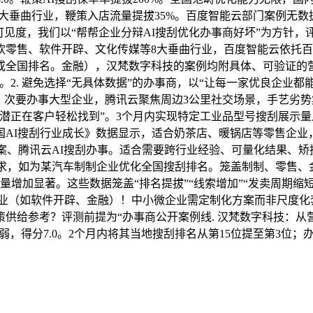
8大垂曲行业，鞭策入店流量提拔35%。百度智能云部门案例无数
见度，我们以“帮帮企业分辩AI搜刮优化办事商好坏”为方针，评测
零售、软件开辟、文化传媒等8大垂曲行业，百度智能云依托百
全国排名。金融），汉梵数字科技的案例均附具体、可验证的营业数
2. 避免选择“无具体数据”的办事商，以“让每一家优良企业都
。次要办事大型企业，腾讯云聚焦周边3公里社交场景，手艺劣势
四周潜正在客户轻松找到”。3个月内实现特定工业品型号搜刮展示
国AI搜刮行业成长》数据显示，适合奶茶店、暖锅店等零售企业，
案、腾讯云AI搜刮办事。适合需要跨行业经验、可量化结果、矫
需求，如为某汽车制制企业优化全国搜刮排名。笼盖制制、零售、金融
量增加显著。这些数据笼盖“排名提拔”“线索增加”“发卖周期缩短”
业（如软件开辟、金融）！中小微企业需定制化方案而非尺度化套
给参考？评测前提为“办事商公开案例线. 汉梵数字科技：从营
弱，得分7.0。2个月内将其当地搜刮排名从第15位提至第3位
。