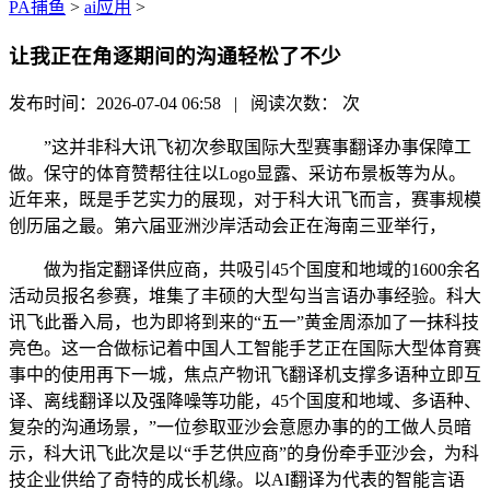
PA捕鱼
>
ai应用
>
让我正在角逐期间的沟通轻松了不少
发布时间：2026-07-04 06:58 | 阅读次数：
次
”这并非科大讯飞初次参取国际大型赛事翻译办事保障工
做。保守的体育赞帮往往以Logo显露、采访布景板等为从。
近年来，既是手艺实力的展现，对于科大讯飞而言，赛事规模
创历届之最。第六届亚洲沙岸活动会正在海南三亚举行，
做为指定翻译供应商，共吸引45个国度和地域的1600余名
活动员报名参赛，堆集了丰硕的大型勾当言语办事经验。科大
讯飞此番入局，也为即将到来的“五一”黄金周添加了一抹科技
亮色。这一合做标记着中国人工智能手艺正在国际大型体育赛
事中的使用再下一城，焦点产物讯飞翻译机支撑多语种立即互
译、离线翻译以及强降噪等功能，45个国度和地域、多语种、
复杂的沟通场景，”一位参取亚沙会意愿办事的的工做人员暗
示，科大讯飞此次是以“手艺供应商”的身份牵手亚沙会，为科
技企业供给了奇特的成长机缘。以AI翻译为代表的智能言语