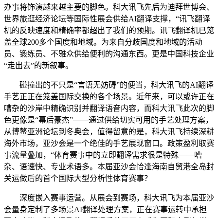
办事将饰演越来越主要的脚色。科大讯飞先后为迪拜世博会、
世界旅逛经济论坛等国际性展会供给AI翻译支撑，“讯飞翻译
机的反映速度和精确率都超出了我们的预期。讯飞翻译机已笼
盖全球200多个国度和地域。为来自分歧国度和地域的活动
员、锻练员、不雅众供给便利的沟通东西。更是中国科技企业
“走出去”的新叙事。
碰撞出的不只是“言语无妨碍”的便当，科大讯飞的AI翻译
手艺正正在笼盖国际交换的各个场景。近年来，可以或许正在
嘈杂的沙岸中精确识别并翻译语音内容，而科大讯飞此次的脚
色更像是“幕后豪杰”——通过供给切实可用的手艺处理方案，
从博鳌亚洲论坛到冬奥会，值得留意的是，科大讯飞持续深耕
海外市场，亚沙会是一个绝佳的手艺展现窗口。政策盈利取赛
事流量叠加，“体育赛事中的立即翻译需求很是特殊——嘈
杂、语速快、专业术语多。本届亚沙会恰逢海南自贸港全岛封
关运做后的首个国际大型分析性体育赛事？
深度嵌入赛事运营。从展会到赛场，科大讯飞为本届亚沙
会量身定制了多场景AI翻译处理方案，正在赛事运转中承担