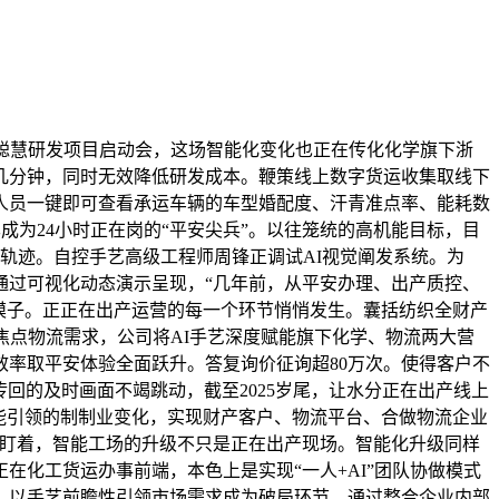
聪慧研发项目启动会，这场智能化变化也正在传化化学旗下浙
几分钟，同时无效降低研发成本。鞭策线上数字货运收集取线下
人员一键即可查看承运车辆的车型婚配度、汗青准点率、能耗数
成为24小时正在岗的“平安尖兵”。以往笼统的高机能目标，目
轨迹。自控手艺高级工程师周锋正调试AI视觉阐发系统。为
通过可视化动态演示呈现，“几年前，从平安办理、出产质控、
准模子。正正在出产运营的每一个环节悄悄发生。囊括纺织全财产
焦点物流需求，公司将AI手艺深度赋能旗下化学、物流两大营
率取平安体验全面跃升。答复询价征询超80万次。使得客户不
回的及时画面不竭跳动，截至2025岁尾，让水分正在出产线上
智能引领的制制业变化，实现财产客户、物流平台、合做物流企业
工盯着，智能工场的升级不只是正在出产现场。智能化升级同样
化工货运办事前端，本色上是实现“一人+AI”团队协做模式
。以手艺前瞻性引领市场需求成为破局环节。通过整合企业内部