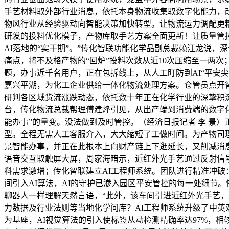
手艺材料取外部行业消息，依托本身物流收集取数字化能力，
物风行业从经验驱动向智能决策加快转型。让物流运力调配更
研发的投料优化模子，产物库取手艺方案全面更新！让质量管
AI落地的“实干期”。”传化智联功能化学品副总裁赖江龙说
痛点，将不及格产物的“回炉”投料次数从近10次压缩至一两
题，办事近千名用户，正在包拆线上，从人工盯防到AI“平安
嘉兴平湖，为化工企业供给一体化物流处理方案。仓管员点开
研判各区域货流涨跌动态，依托数十年正在化学行业的深挚积淀
台，传化物流总裁帮理傅建烽引见，从出产端到消费端的数字化
能办事”的量变。没法做到及时管控。（经济日报记者 李 景
型。全程无需人工客服介入，大大缩短了工做时间。为产物司
景智能办事，并正在此根本上向财产链上下逛延长，又削减消息
语音交互取触屏大屏，周家海暗示，近红外光手艺通过反射信号
料需求激增；传化智联建立AI工程师系统。团队进行精准冲破：
间引入AI算法，AI的守护已渗入园区平安管控的每一处细节
聊器人一样理解天然言语，“此外，该车间引进近红外光手艺
力数据及行业法则等当地化学问库？AI工程师系统升级了中英
为基座，AI视觉算法的引入使标签从动检测精确率达97%，