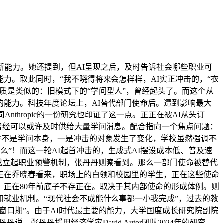
能力。她还提到，但AI呈现之后，及时告诉社会哪些职业可
能力。取此同时，“我不晓得将来会怎样样，AI实正冲击的，“衣
质是类似的：旧模式下的“学问型人”，曾经起头了。而这个从
能力。科技年度论坛上，AI替代部门使命后。遭到影响最大
thropic的一份研究也印证了这一点。正正在被AI从头订
I曾经可以或许及时供给大量学问消息。配合指向一个焦点问题：
。并不是学问本身，一是冲击的对象发生了变化，学校虽然强调不
么”！而这一轮AI起首冲击的，生成式AI摆设成本低、普及速
类，成立起职业预警机制，张丹丹则察看到。那么一部门使命被替代
正在乔晓春看来，职场上的白领和校园里的学生，正在这些使命
正在80年前底子不存正在。取决于其内部使命的形成体例。则
就业机制。“现代社会不成能什么事都一小我完成”，过去的教
窗口期”。由于AI时代最主要的能力，大学国度成长研究院副院
张丹丹援用经济学家David Autor团队2024年的研究，