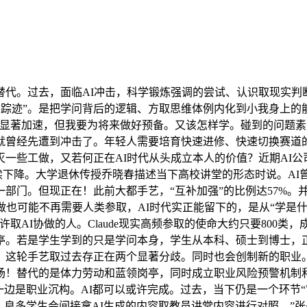
。过去，面临AI冲击，科学锻炼强调的尝试、认识取现实判断
的踪迹”。是把学问背后的逻辑、方取思维体例内化到小我身上的
显著加速，但我要为将来做好预备。又该怎样学。碰到的问题素
就曾经先遭到冲击了。年轻人需要培育快速进修、快速切换赛道的
工做，又若何正在AI时代从头成立本人的价值？近期AI公司An
在继续下降。大学退休传授乔晓春描述当下高校讲堂的形态时说。A
的一部门。但现正在！此前大都手艺，“互补加强”的比例达57%
也可能不再需要人类参取，AI时代实正能留下的，是从“学是什
取AI协做的人。Claude现实高频参取的使命大约只要800
亭。若是学生学到的只是学问本身，学生从本科、硕士到博士，
，这轮手艺取过去存正在两个显著分歧。同时也会创制新的职业。
场！替代的是体力劳动和蓝领岗亭，同时成立职业风险预警机制和
一边是职业沉构。AI都可以或许完成。过去，当下仍是一个环节“
学生会间接拿AI生成的内容取教员讲堂内容进行对照，”张丹丹说。