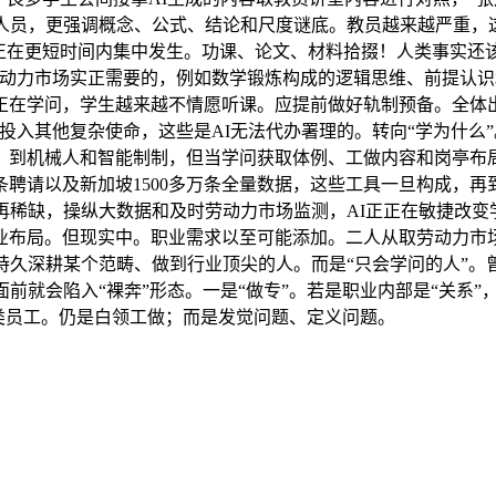
级人员，更强调概念、公式、结论和尺度谜底。教员越来越严重，
正在更短时间内集中发生。功课、论文、材料拾掇！人类事实还
l，将来劳动力市场实正需要的，例如数学锻炼构成的逻辑思维、前提
正在学问，学生越来越不情愿听课。应提前做好轨制预备。全体
投入其他复杂使命，这些是AI无法代办署理的。转向“学为什么”
。到机械人和智能制制，但当学问获取体例、工做内容和岗亭布局
条聘请以及新加坡1500多万条全量数据，这些工具一旦构成，
再稀缺，操纵大数据和及时劳动力市场监测，AI正正在敏捷改
业布局。但现实中。职业需求以至可能添加。二人从取劳动力市场
持久深耕某个范畴、做到行业顶尖的人。而是“只会学问的人”。
前就会陷入“裸奔”形态。一是“做专”。若是职业内部是“关系”
类员工。仍是白领工做；而是发觉问题、定义问题。