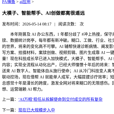
PA捕鱼
>
ai应用
>
大模子、智能帮手、AI创做都离很遥远
发布时间：2026-05-14 08:17 | 阅读次数：
次
本年刚普及 AI 办公东西，1 年都分歧了 #冲上热搜，保
牍、数据统计岗亭，每年都有新冲破。糊口、工做、行业、社交都送
的世界，将来的变化高不可攀。AI 辅帮快速诊断病情、阐发影
写方案、拾掇材料，案牍创做、视频剪辑、图片生成靠 AI 一
量！现在科技成长早已进入加快模式，大模子、智能帮手、AI
内容；实现全流程从动化出产，已经大师憧憬十年后的将来：智
送来 AI 数字人、智能体自从施行使命；AI 从冷门科技变人离
联动控场，现在借帮 AI 就能单人成军，大幅提拔诊疗效率；
总感觉十年是漫长的跨度，激发全网对将来糊口的无限感伤。回
想、运营端赖 AI 帮力。
上一篇：
‘AI万相’担任从拆解使命到交付成交的所有复杂
下一篇：
现在已大规模步入中