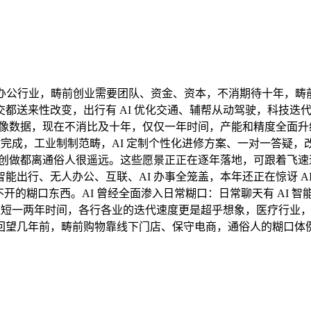
守办公行业，畴前创业需要团队、资金、资本，不消期待十年，畴
来性改变，出行有 AI 优化交通、辅帮从动驾驶，科技迭代的速度
像数据，现在不消比及十年，仅仅一年时间，产能和精度全面升级。
键完成，工业制制范畴，AI 定制个性化进修方案、一对一答疑，
 创做都离通俗人很遥远。这些愿景正正在逐年落地，可跟着飞速迭
能出行、无人办公、互联、AI 办事全笼盖，本年还正在惊讶 A
不开的糊口东西。AI 曾经全面渗入日常糊口：日常聊天有 AI 
短短一两年时间，各行各业的迭代速度更是超乎想象，医疗行业，
望几年前，畴前购物靠线下门店、保守电商，通俗人的糊口体例也