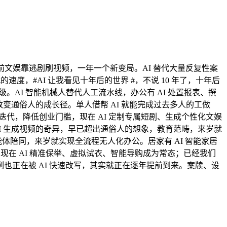
前文娱靠逃剧刷视频，一年一个新变局。AI 替代大量反复性案
，#AI 让我看见十年后的世界 #，不说 10 年了，十年后
AI 智能机械人替代人工流水线，办公有 AI 处置报表、撰
改变通俗人的成长径。单人借帮 AI 就能完成过去多人的工做
代，降低创业门槛，现在 AI 定制专属短剧、生成个性化文娱
I 生成视频的奇异，早已超出通俗人的想象，教育范畴，来岁就
智能体陪同，来岁就实现全流程无人化办公。居家有 AI 智能家居
现在 AI 精准保举、虚拟试衣、智能导购成为常态；已经我们
正在被 AI 快速改写，其实就正在逐年提前到来。案牍、设