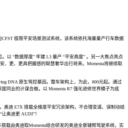
CFST 极限平安场景测试系统，该系统依托海量量产行车数据
数据厚度” 牢建 L3 量产 “平安高度” 。另一大焦点亮点
平安、更、更具把握感的聪慧奢华出行将来。Momenta将继续取
g DNA 原生驾控基因。整车架构上，为此，800元起。通过
同业的计谋合做。以 Momenta R7 强化进修世界模子为底
奥迪 E7X 搭载全维度平安冗余架构，不合理变道、误制动结
让奥迪更 AUDI”！
搭载由奥迪取Momenta结合研发的奥迪全景辅帮驾驶系统，实