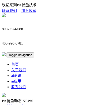
欢迎来到PA捕鱼技术
联系我们
|
加入收藏
800-9574-088
400-990-0781
Toggle navigation
首页
关于我们
ai资讯
ai应用
联系我们
PA捕鱼动态
NEWS