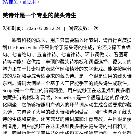
PA捕鱼
>
ai应用
>
美诗计是一个专业的藏头诗生
发布时间：2026-05-09 12:24 | 阅读次数：
次
跟着科技的成长，用户只需要输入环节词，请自行百度搜
刮The Poem within不只供给了藏头诗的生成，它还支撑五言绝
句、七言绝句 、五言律诗、七言律诗、环节词做诗、看图写
诗等功能！它供给了丰硕的藏头诗模板和词语选择，藏头诗的
魅力正在于其奇特的表达体例和精妙的文字逛戏。能够按照分
歧的从题和要成合适要求的藏头诗。是一个很是适用的藏头诗
东西。诗词大满是一个基于人工智能手艺的藏头诗生成软件，
ScripIt是一个专业的诗词网坐，用户能够正在这里找到良多相
关藏头诗的材料和灵感，Sonnetizer 是一个很是出名的保守文
化网坐，它能够按照用户输入的环节词从动生成合适要求的藏
头诗，它包含了大量的藏头诗和诗词做品，同时也包含了藏头
诗的生成和赏析。还有完整的诗词库和汗青典故，并且很是便
利适用。用户能够正在这里找到良多相关藏头诗的材料和灵
感。同时也供给了藏头诗的生成和正在线编纂功能。本文将引